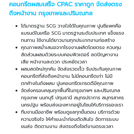
คอนกรีตผสมเสร็จ CPAC ราคาถูก จัดส่งตรง
ถึงหน้างาน กรุงเทพและปริมณฑล
ได้มาตรฐาน SCG วางใจได้ในคุณภาพ ปูนซีแพคคือ
แบรนด์ในเครือ SCG มาตรฐานระดับประเทศ แข็งแรง
ทนทาน ใช้งานได้ยาวนานทุกประเภทงานก่อสร้าง
คุณภาพสม่ำเสมอจากโรงงานผลิตโดยตรง ควบคุม
สัดส่วนผสมด้วยระบบคอมพิวเตอร์ ลดปัญหางาน
เสีย หน้างานสะดวก ประหยัดเวลา
ผสมสดใหม่ทุกคัน จัดส่งรวดเร็ว รับประกันคุณภาพ
คอนกรีตที่ส่งถึงหน้างาน ไม่มีคอนกรีตเก่า ไม่มี
ตกค้างในถังผสม ปูนคอนกรีตเกรดดีมีคุณภาพ
จัดส่งครอบคลุมทุกพื้นที่ในกรุงเทพฯ และปริมณฑล
กรุงเทพ นนทบุรี ปทุมธานี สมุทรปราการ สมุทรสาคร
นครปฐม พร้อมส่งเองหากอยู่ในโซนให้บริการของเรา
ทีมงานมืออาชีพ พร้อมดูแลทุกขั้นตอน บริการด้วย
ความจริงใจ ให้คำแนะนำก่อนตัดสินใจ จัดการระบบ
ขนส่ง ติดตามงาน ส่งตรงถึงไซต์งานตรงเวลา