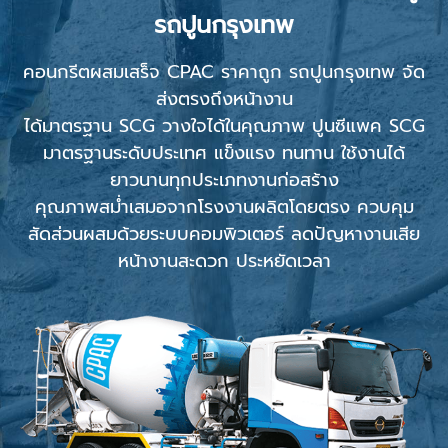
รถปูนกรุงเทพ
คอนกรีตผสมเสร็จ CPAC ราคาถูก รถปูนกรุงเทพ จัด
ส่งตรงถึงหน้างาน
ได้มาตรฐาน SCG วางใจได้ในคุณภาพ ปูนซีแพค SCG
มาตรฐานระดับประเทศ แข็งแรง ทนทาน ใช้งานได้
ยาวนานทุกประเภทงานก่อสร้าง
คุณภาพสม่ำเสมอจากโรงงานผลิตโดยตรง ควบคุม
สัดส่วนผสมด้วยระบบคอมพิวเตอร์ ลดปัญหางานเสีย
หน้างานสะดวก ประหยัดเวลา