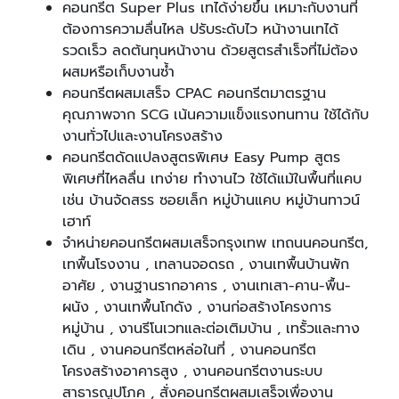
คอนกรีต Super Plus เทได้ง่ายขึ้น เหมาะกับงานที่
ต้องการความลื่นไหล ปรับระดับไว หน้างานเทได้
รวดเร็ว ลดต้นทุนหน้างาน ด้วยสูตรสำเร็จที่ไม่ต้อง
ผสมหรือเก็บงานซ้ำ
คอนกรีตผสมเสร็จ CPAC คอนกรีตมาตรฐาน
คุณภาพจาก SCG เน้นความแข็งแรงทนทาน ใช้ได้กับ
งานทั่วไปและงานโครงสร้าง
คอนกรีตดัดแปลงสูตรพิเศษ Easy Pump สูตร
พิเศษที่ไหลลื่น เทง่าย ทำงานไว ใช้ได้แม้ในพื้นที่แคบ
เช่น บ้านจัดสรร ซอยเล็ก หมู่บ้านแคบ หมู่บ้านทาวน์
เฮาท์
จำหน่ายคอนกรีตผสมเสร็จกรุงเทพ เทถนนคอนกรีต,
เทพื้นโรงงาน , เทลานจอดรถ , งานเทพื้นบ้านพัก
อาศัย , งานฐานรากอาคาร , งานเทเสา-คาน-พื้น-
ผนัง , งานเทพื้นโกดัง , งานก่อสร้างโครงการ
หมู่บ้าน , งานรีโนเวทและต่อเติมบ้าน , เทรั้วและทาง
เดิน , งานคอนกรีตหล่อในที่ , งานคอนกรีต
โครงสร้างอาคารสูง , งานคอนกรีตงานระบบ
สาธารณูปโภค , สั่งคอนกรีตผสมเสร็จเพื่องาน