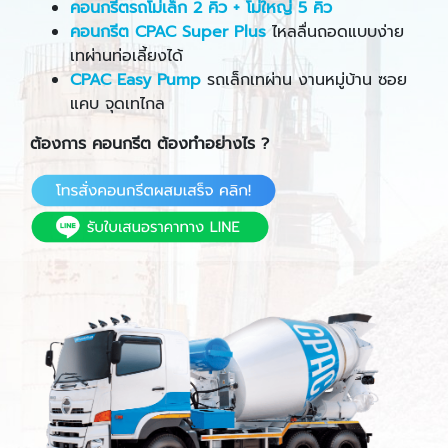
คอนกรีตรถโม่เล็ก 2 คิว + โม่ใหญ่ 5 คิว
คอนกรีต CPAC Super Plus
ไหลลื่นถอดแบบง่าย
เทผ่านท่อเลี้ยงได้
CPAC Easy Pump
รถเล็กเทผ่าน งานหมู่บ้าน ซอย
แคบ จุดเทไกล
ต้องการ คอนกรีต ต้องทำอย่างไร ?