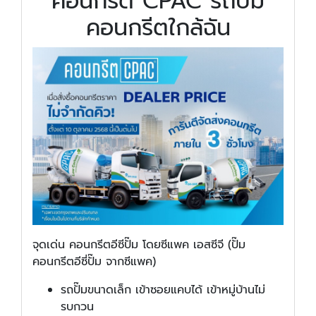
คอนกรีต CPAC รถปั๊ม
คอนกรีตใกล้ฉัน
จุดเด่น คอนกรีตอีซีปั๊ม โดยซีแพค เอสซีจี (ปั๊ม
คอนกรีตอีซี่ปั๊ม จากซีแพค)
รถปั๊มขนาดเล็ก เข้าซอยแคบได้ เข้าหมู่บ้านไม่
รบกวน