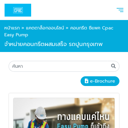
หน้าแรก
»
แคตตาล็อกออนไลน์
»
คอนกรีต ซีแพค Cpac
Easy Pump
จำหน่ายคอนกรีตผสมเสร็จ รถปูนกรุงเทพ
e-Brochure