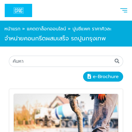
หน้าแรก
»
แคตตาล็อกออนไลน์
»
ปูนซีแพค ราคาคิวละ
จำหน่ายคอนกรีตผสมเสร็จ รถปูนกรุงเทพ
e-Brochure