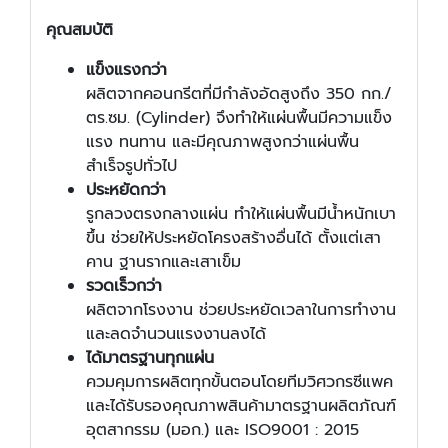
คุณสมบัติ
แข็งแรงกว่า
ผลิตจากคอนกรีตที่มีกำลังอัดสูงถึง 350 กก./
ตร.ซม. (Cylinder) จึงทำให้แผ่นพื้นมีความแข็ง
แรง ทนทาน และมีคุณภาพสูงกว่าแผ่นพื้น
สำเร็จรูปทั่วไป
ประหยัดกว่า
รูกลวงตรงกลางแผ่น ทำให้แผ่นพื้นมีน้ำหนักเบา
ขึ้น ช่วยให้ประหยัดโครงสร้างอื่นได้ ตั้งแต่เสา
คาน ฐานรากและเสาเข็ม
รวดเร็วกว่า
ผลิตจากโรงงาน ช่วยประหยัดเวลาในการทำงาน
และลดจำนวนแรงงานลงได้
ได้มาตรฐานทุกแผ่น
ควมคุมการผลิตทุกขั้นตอนโดยทีมวิศวกรซีแพค
และได้รับรองคุณภาพสินค้ามาตรฐานผลิตภัณฑ์
อุตสากรรม (มอก.) และ ISO9001 : 2015