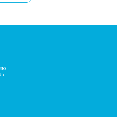
230
0 น.