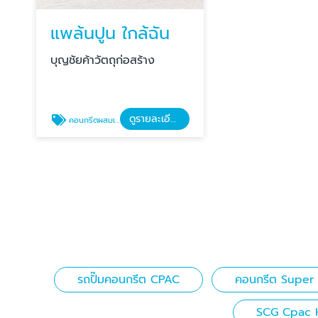
แพล้นปูน ใกล้ฉัน
บุญชัยค้าวัตถุก่อสร้าง
ดูรายละเอียด
คอนกรีตผสมเสร็จ ใกล้ฉัน
รถปั๊มคอนกรีต CPAC
คอนกรีต Super 
SCG Cpac 