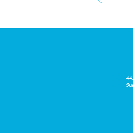
44
วัน