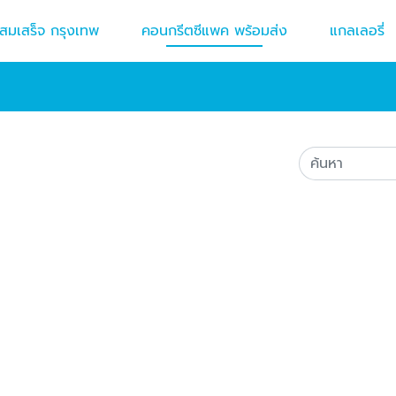
สมเสร็จ กรุงเทพ
คอนกรีตซีแพค พร้อมส่ง
แกลเลอรี่